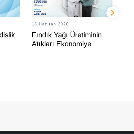
18 Haziran 2026
11 
islik
Fındık Yağı Üretiminin
Üni
Atıkları Ekonomiye
Bü
Kazandırılacak
Eği