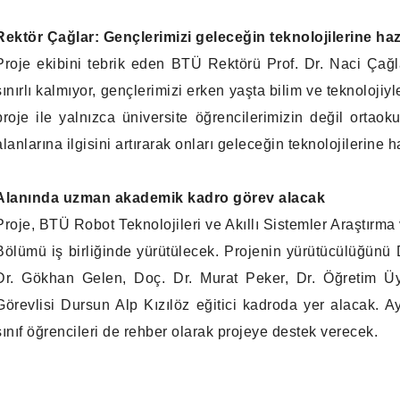
Rektör Çağlar: Gençlerimizi geleceğin teknolojilerine haz
Proje ekibini tebrik eden BTÜ Rektörü Prof. Dr. Naci Çağl
sınırlı kalmıyor, gençlerimizi erken yaşta bilim ve teknoloj
proje ile yalnızca üniversite öğrencilerimizin değil ortaok
alanlarına ilgisini artırarak onları geleceğin teknolojilerine h
Alanında uzman akademik kadro görev alacak
Proje, BTÜ Robot Teknolojileri ve Akıllı Sistemler Araştırm
Bölümü iş birliğinde yürütülecek. Projenin yürütücülüğünü
Dr. Gökhan Gelen, Doç. Dr. Murat Peker, Dr. Öğretim Ü
Görevlisi Dursun Alp Kızılöz eğitici kadroda yer alacak. 
sınıf öğrencileri de rehber olarak projeye destek verecek.