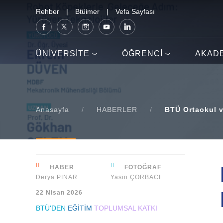
Rehber
|
Btüimer
|
Vefa Sayfası
ÜNİVERSİTE
ÖĞRENCİ
AKAD
Anasayfa
/
HABERLER
/
BTÜ Ortaokul v
HABER
FOTOĞRAF
Derya PINAR
Yasin ÇORBACI
22 Nisan 2026
BTÜ'DEN
EĞİTİM
TOPLUMSAL KATKI