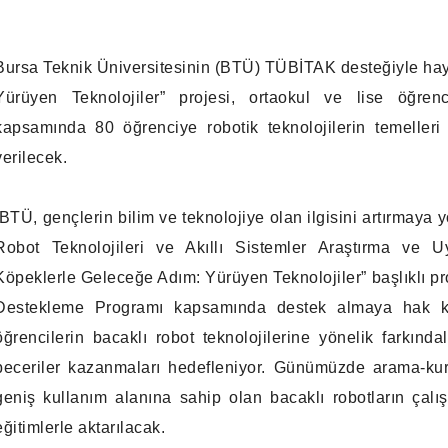
Bursa Teknik Üniversitesinin (BTÜ) TÜBİTAK desteğiyle ha
Yürüyen Teknolojiler” projesi, ortaokul ve lise öğrenc
kapsamında 80 öğrenciye robotik teknolojilerin temelleri
verilecek.
BTÜ, gençlerin bilim ve teknolojiye olan ilgisini artırmaya 
Robot Teknolojileri ve Akıllı Sistemler Araştırma ve 
Köpeklerle Geleceğe Adım: Yürüyen Teknolojiler” başlıklı p
Destekleme Programı kapsamında destek almaya hak kaz
öğrencilerin bacaklı robot teknolojilerine yönelik farkında
beceriler kazanmaları hedefleniyor. Günümüzde arama-kur
geniş kullanım alanına sahip olan bacaklı robotların çalı
eğitimlerle aktarılacak.