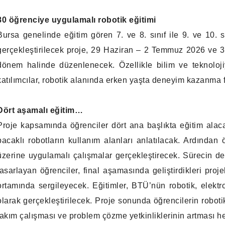
80 öğrenciye uygulamalı robotik eğitimi
Bursa genelinde eğitim gören 7. ve 8. sınıf ile 9. ve 10. s
gerçekleştirilecek proje, 29 Haziran – 2 Temmuz 2026 ve 31 
dönem halinde düzenlenecek. Özellikle bilim ve teknoloji
katılımcılar, robotik alanında erken yaşta deneyim kazanma f
Dört aşamalı eğitim…
Proje kapsamında öğrenciler dört ana başlıkta eğitim alacak
bacaklı robotların kullanım alanları anlatılacak. Ardından 
üzerine uygulamalı çalışmalar gerçekleştirecek. Sürecin de
tasarlayan öğrenciler, final aşamasında geliştirdikleri proj
ortamında sergileyecek. Eğitimler, BTÜ’nün robotik, elekt
olarak gerçekleştirilecek. Proje sonunda öğrencilerin robot
takım çalışması ve problem çözme yetkinliklerinin artması he