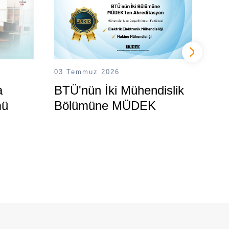
03 Temmuz 2026
06 
a
BTÜ'nün İki Mühendislik
De
mü
Bölümüne MÜDEK
Me
Akreditasyonu
Yo