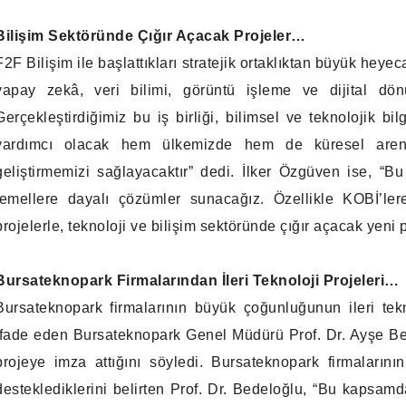
Bilişim Sektöründe Çığır Açacak Projeler…
F2F Bilişim ile başlattıkları stratejik ortaklıktan büyük hey
yapay zekâ, veri bilimi, görüntü işleme ve dijital dönüş
Gerçekleştirdiğimiz bu iş birliği, bilimsel ve teknolojik bi
yardımcı olacak hem ülkemizde hem de küresel arenad
geliştirmemizi sağlayacaktır” dedi. İlker Özgüven ise, “Bu i
temellere dayalı çözümler sunacağız. Özellikle KOBİ’lere
projelerle, teknoloji ve bilişim sektöründe çığır açacak yeni p
Bursateknopark Firmalarından İleri Teknoloji Projeleri…
Bursateknopark firmalarının büyük çoğunluğunun ileri tek
ifade eden Bursateknopark Genel Müdürü Prof. Dr. Ayşe Bed
projeye imza attığını söyledi. Bursateknopark firmalarını
desteklediklerini belirten Prof. Dr. Bedeloğlu, “Bu kapsamda