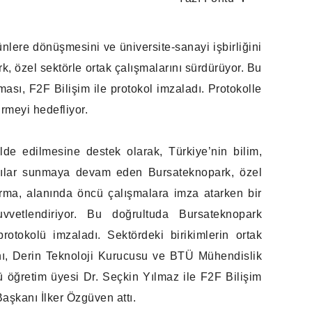
lere dönüşmesini ve üniversite-sanayi işbirliğini
k, özel sektörle ortak çalışmalarını sürdürüyor. Bu
sı, F2F Bilişim ile protokol imzaladı. Protokolle
ürmeyi hedefliyor.
lde edilmesine destek olarak, Türkiye’nin bilim,
tkılar sunmaya devam eden Bursateknopark, özel
firma, alanında öncü çalışmalara imza atarken bir
vvetlendiriyor. Bu doğrultuda Bursateknopark
protokolü imzaladı. Sektördeki birikimlerin ortak
ını, Derin Teknoloji Kurucusu ve BTÜ Mühendislik
ü öğretim üyesi Dr. Seçkin Yılmaz ile F2F Bilişim
aşkanı İlker Özgüven attı.