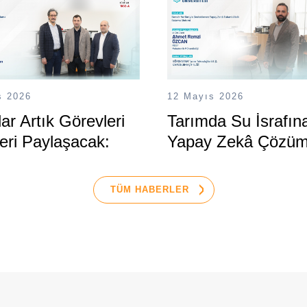
s 2026
12 Mayıs 2026
ar Artık Görevleri
Tarımda Su İsrafın
eri Paylaşacak:
Yapay Zekâ Çözü
en Yapay Zekâ
li Yenilik
TÜM HABERLER