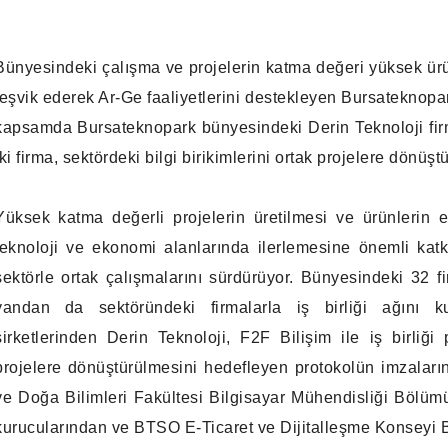
Bünyesindeki çalışma ve projelerin katma değeri yüksek ürün
teşvik ederek Ar-Ge faaliyetlerini destekleyen Bursateknopar
kapsamda Bursateknopark bünyesindeki Derin Teknoloji firma
iki firma, sektördeki bilgi birikimlerini ortak projelere dönüşt
Yüksek katma değerli projelerin üretilmesi ve ürünlerin e
teknoloji ve ekonomi alanlarında ilerlemesine önemli ka
sektörle ortak çalışmalarını sürdürüyor. Bünyesindeki 32 
yandan da sektöründeki firmalarla iş birliği ağını ku
şirketlerinden Derin Teknoloji, F2F Bilişim ile iş birliği 
projelere dönüştürülmesini hedefleyen protokolün imzalar
ve Doğa Bilimleri Fakültesi Bilgisayar Mühendisliği Bölüm
kurucularından ve BTSO E-Ticaret ve Dijitalleşme Konseyi B