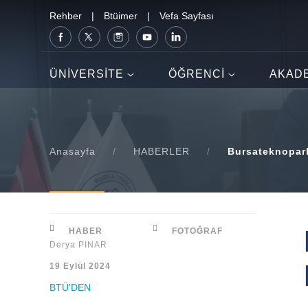
Rehber
|
Btüimer
|
Vefa Sayfası
ÜNİVERSİTE
ÖĞRENCİ
AKAD
Anasayfa
/
HABERLER
/
Bursateknopark,
HABER
FOTOĞRAF
Derya PINAR
19 Eylül 2024
BTÜ'DEN