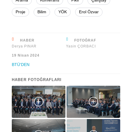
Proje
Bilim
YÖK
Erol Özvar
HABER
FOTOĞRAF
Derya PINAR
Yasin ÇORBACI
19 Nisan 2024
BTÜ'DEN
HABER FOTOĞRAFLARI